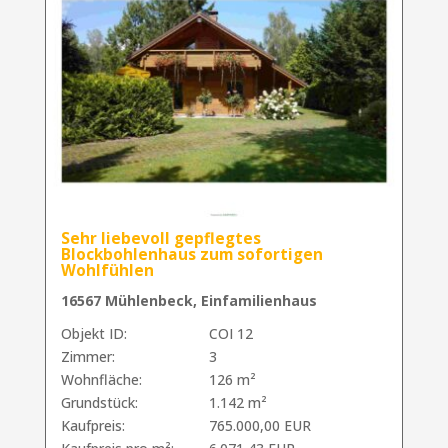
Sehr liebevoll gepflegtes
Blockbohlenhaus zum sofortigen
Wohlfühlen
16567 Mühlenbeck, Einfamilienhaus
Objekt ID:
COI 12
Zimmer:
3
Wohnfläche:
126 m²
Grundstück:
1.142 m²
Kaufpreis:
765.000,00 EUR