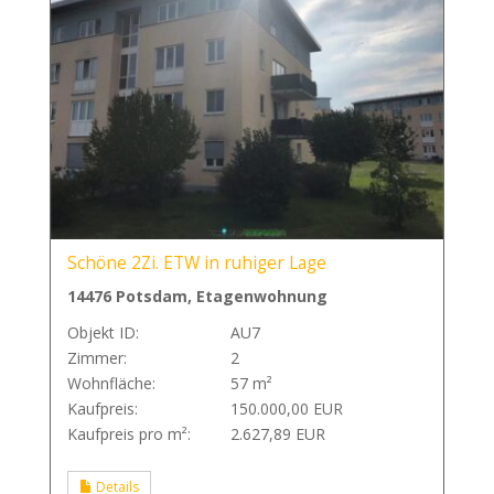
Schöne 2Zi. ETW in ruhiger Lage
14476 Potsdam, Etagenwohnung
Objekt ID:
AU7
Zimmer:
2
Wohnfläche:
57 m²
Kaufpreis:
150.000,00 EUR
Kaufpreis pro m²:
2.627,89 EUR
Details