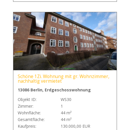
Schöne 1Zi. Wohnung mit gr. Wohnzimmer,
nachhaltig vermietet
13086 Berlin, Erdgeschosswohnung
Objekt ID:
WS30
Zimmer:
1
Wohnfläche:
44 m²
Gesamtfläche:
44 m²
Kaufpreis:
130.000,00 EUR