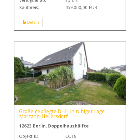
Verfügbar ab:
sofort
Kaufpreis:
459.000,00 EUR
Details
Große gepflegte DHH in ruhiger Lage
Marzahn-Hellersdorf
12623 Berlin, Doppelhaushälfte
Objekt ID:
COI 8