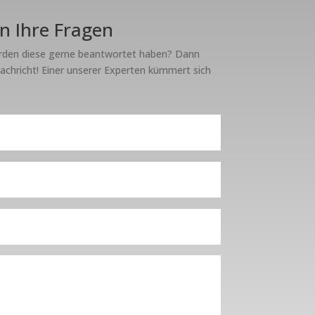
n Ihre Fragen
rden diese gerne beantwortet haben? Dann
Nachricht! Einer unserer Experten kümmert sich